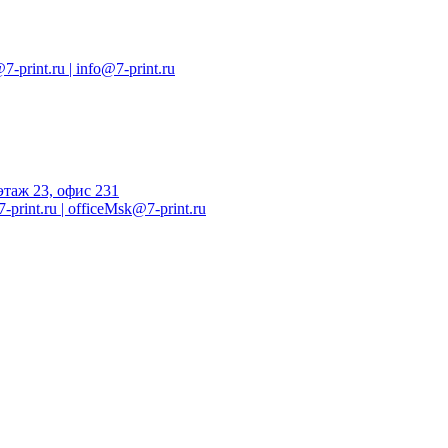
7-print.ru |
info@7-print.ru
этаж 23, офис 231
-print.ru
|
officeMsk@7-print.ru