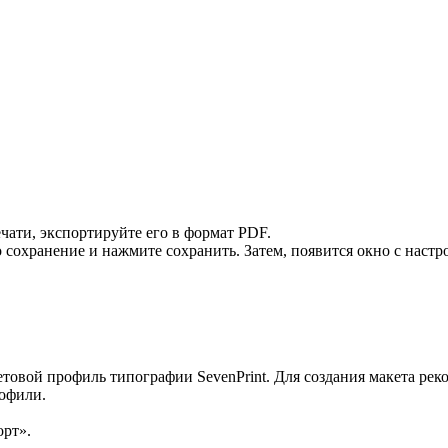
ечати, экспортируйте его в формат PDF.
 сохранение и нажмите сохранить. Затем, появится окно с наст
етовой профиль типографии SevenPrint. Для создания макета ре
рофили.
орт».